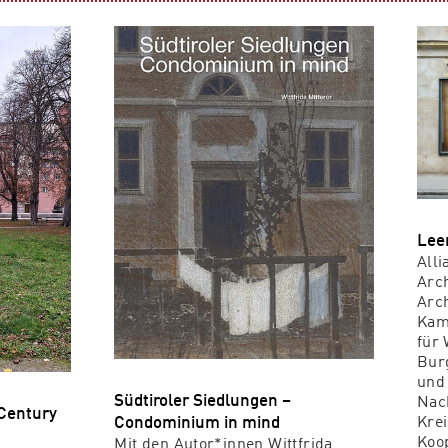
Lee
Alli
Arc
Arch
Kam
für 
Bur
und
Südtiroler Siedlungen –
Nac
 Century
Condominium in mind
Krei
Koop
Mit den Autor*innen Wittfrida