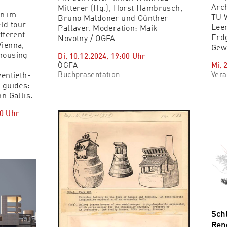
Arc
Mitterer (Hg.), Horst Hambrusch,
n im
TU 
Bruno Maldoner und Günther
ld tour
Lee
Pallaver. Moderation: Maik
fferent
Erd
Novotny / ÖGFA
Vienna,
Gew
housing
Di, 10.12.2024
,
19:00
Uhr
ÖGFA
Mi, 
Buchpräsentation
Vera
wentieth-
 guides:
n Gallis.
0
Uhr
Sch
Ren