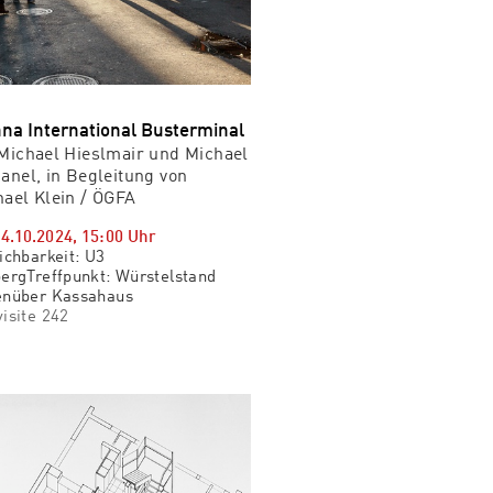
nna International Busterminal
Michael Hieslmair und Michael
anel, in Begleitung von
ael Klein / ÖGFA
04.10.2024
,
15:00
Uhr
ichbarkeit: U3
ergTreffpunkt: Würstelstand
enüber Kassahaus
isite 242