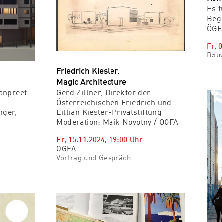
Es f
Begl
ÖGF
Fr, 
Bauv
Friedrich Kiesler.
Magic Architecture
anpreet
Gerd Zillner, Direktor der
Österreichischen Friedrich und
nger,
Lillian Kiesler-Privatstiftung
Moderation: Maik Novotny / ÖGFA
Fr, 15.11.2024
,
19:00
Uhr
ÖGFA
Vortrag und Gespräch