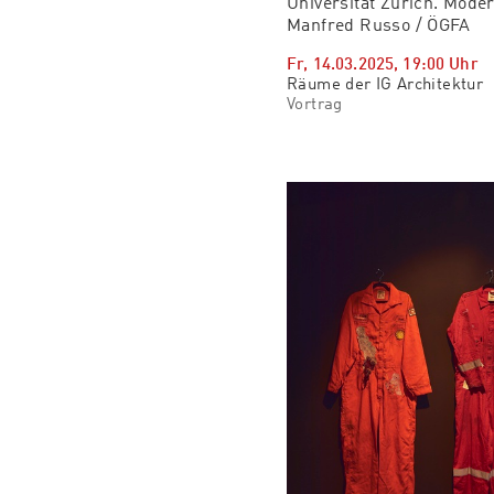
Universität Zürich. Moder
Manfred Russo / ÖGFA
Fr, 14.03.2025
,
19:00
Uhr
Räume der IG Architektur
Vortrag