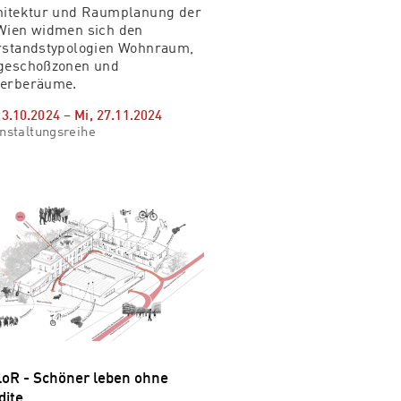
hitektur und Raumplanung der
Wien widmen sich den
rstandstypologien Wohnraum,
geschoßzonen und
erberäume.
23.10.2024
–
Mi, 27.11.2024
nstaltungsreihe
loR - Schöner leben ohne
dite