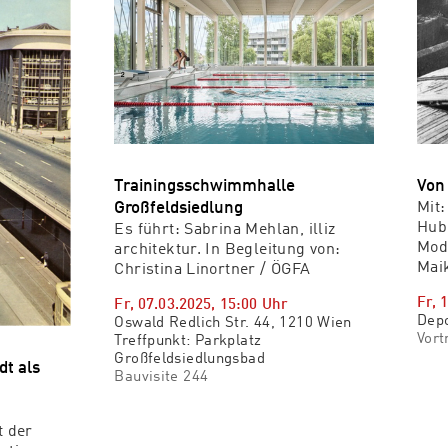
Trainingsschwimmhalle
Von
Großfeldsiedlung
Mit:
Hub
Es führt: Sabrina Mehlan, illiz
Mode
architektur. In Begleitung von:
Mai
Christina Linortner / ÖGFA
Fr, 
Fr, 07.03.2025
,
15:00
Uhr
Dep
Oswald Redlich Str. 44, 1210 Wien
Vort
Treffpunkt: Parkplatz
Großfeldsiedlungsbad
dt als
Bauvisite 244
t der