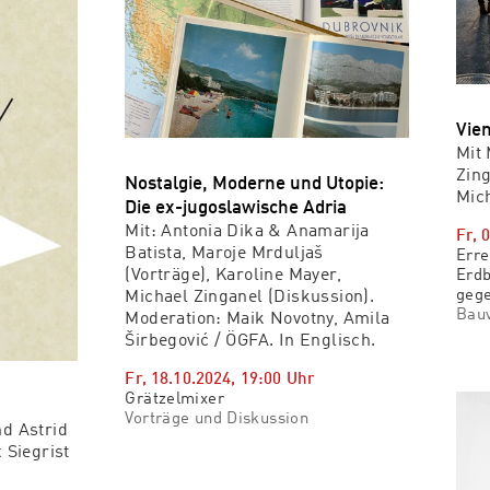
Vie
Mit 
Zing
Nostalgie, Moderne und Utopie:
Mich
Die ex-jugoslawische Adria
Mit: Antonia Dika & Anamarija
Fr, 
Batista, Maroje Mrduljaš
Erre
(Vorträge), Karoline Mayer,
Erdb
geg
Michael Zinganel (Diskussion).
Bauv
Moderation: Maik Novotny, Amila
Širbegović / ÖGFA. In Englisch.
Fr, 18.10.2024
,
19:00
Uhr
Grätzelmixer
Vorträge und Diskussion
nd Astrid
 Siegrist