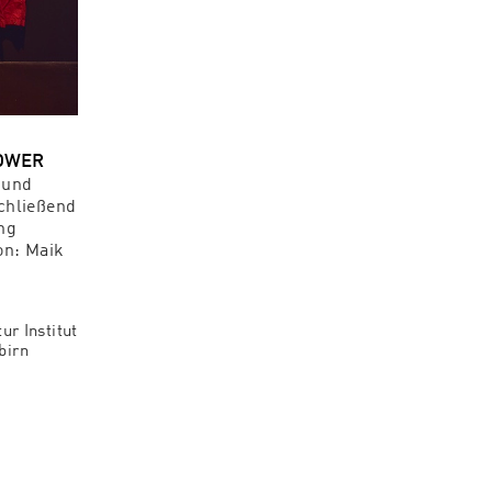
POWER
 und
schließend
ng
on: Maik
ur Institut
birn