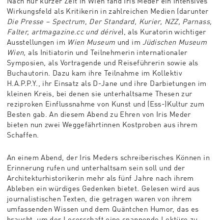
Nach nur kurzer Zeit in Wien fand Iris Meder ein intensives
Wirkungsfeld als Kritikerin in zahlreichen Medien (darunter
Die Presse – Spectrum, Der Standard, Kurier, NZZ, Parnass,
Falter, artmagazine.cc und dérive
), als Kuratorin wichtiger
Ausstellungen im
Wien Museum
und im
Jüdischen Museum
Wien,
als Initiatorin und Teilnehmerin internationaler
Symposien, als Vortragende und Reiseführerin sowie als
Buchautorin. Dazu kam ihre Teilnahme im Kollektiv
H.A.P.P.Y., ihr Einsatz als D-Jane und ihre Darbietungen im
kleinen Kreis, bei denen sie unterhaltsame Thesen zur
reziproken Einflussnahme von Kunst und (Ess-)Kultur zum
Besten gab. An diesem Abend zu Ehren von Iris Meder
bieten nun zwei Weggefährtinnen Kostproben aus ihrem
Schaffen.
An einem Abend, der Iris Meders schreiberisches Können in
Erinnerung rufen und unterhaltsam sein soll und der
Architekturhistorikerin mehr als fünf Jahre nach ihrem
Ableben ein würdiges Gedenken bietet. Gelesen wird aus
journalistischen Texten, die getragen waren von ihrem
umfassenden Wissen und dem Quäntchen Humor, das es
braucht, um der Leserschaft eine spannende Lektüre zu