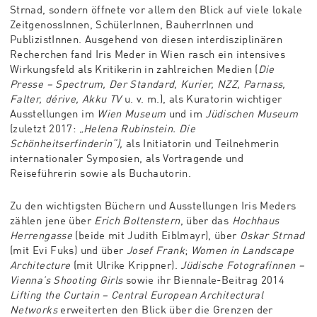
Strnad, sondern öffnete vor allem den Blick auf viele lokale
ZeitgenossInnen, SchülerInnen, BauherrInnen und
PublizistInnen. Ausgehend von diesen interdisziplinären
Recherchen fand Iris Meder in Wien rasch ein intensives
Wirkungsfeld als Kritikerin in zahlreichen Medien (
Die
Presse – Spectrum, Der Standard, Kurier, NZZ, Parnass,
Falter, dérive, Akku TV
u. v. m.), als Kuratorin wichtiger
Ausstellungen im
Wien Museum
und im
Jüdischen Museum
(zuletzt 2017:
„Helena Rubinstein. Die
Schönheitserfinderin“),
als Initiatorin und Teilnehmerin
internationaler Symposien, als Vortragende und
Reiseführerin sowie als Buchautorin.
Zu den wichtigsten Büchern und Ausstellungen Iris Meders
zählen jene über
Erich Boltenstern
, über das
Hochhaus
Herrengasse
(beide mit Judith Eiblmayr), über
Oskar Strnad
(mit Evi Fuks) und über
Josef Frank
;
Women in Landscape
Architecture
(mit Ulrike Krippner).
Jüdische Fotografinnen –
Vienna’s Shooting Girls
sowie ihr Biennale-Beitrag 2014
Lifting the Curtain – Central European Architectural
Networks
erweiterten den Blick über die Grenzen der