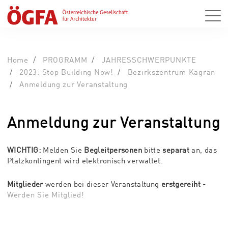
Home
PROGRAMM
JAHRESSCHWERPUNKTE
2023: Stop Building Now!
Bezirkszentrum Kagran
Anmeldung zur Veranstaltung
Anmeldung zur Veranstaltung
WICHTIG:
Melden Sie
Begleitpersonen
bitte
separat
an, das
Platzkontingent wird elektronisch verwaltet.
Mitglieder
werden bei dieser Veranstaltung
erstgereiht
-
Werden Sie Mitglied!