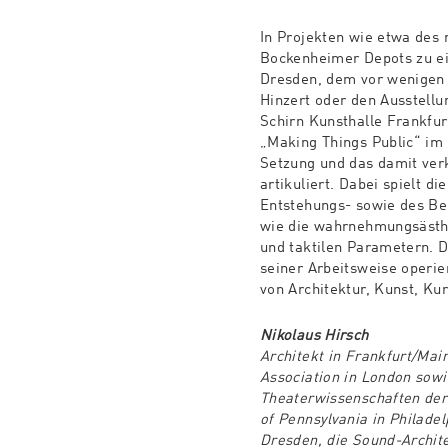
In Projekten wie etwa des
Bockenheimer Depots zu ei
Dresden, dem vor wenigen
Hinzert oder den Ausstellu
Schirn Kunsthalle Frankfur
„Making Things Public“ im
Setzung und das damit ver
artikuliert. Dabei spielt 
Entstehungs- sowie des Be
wie die wahrnehmungsästhe
und taktilen Parametern. D
seiner Arbeitsweise operier
von Architektur, Kunst, Ku
Nikolaus Hirsch
Architekt in Frankfurt/Mai
Association in London sowi
Theaterwissenschaften der 
of Pennsylvania in Philade
Dresden, die Sound-Archit