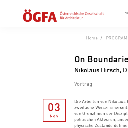
P
Home
PROGRAM
On Boundari
Nikolaus Hirsch, D
Vortrag
Die Arbeiten von Nikolaus 
03
zweifache Weise: Einersei
von Grenzlinien der Diszip
Nov
politischen Akteuren, ander
physische Zustände definie