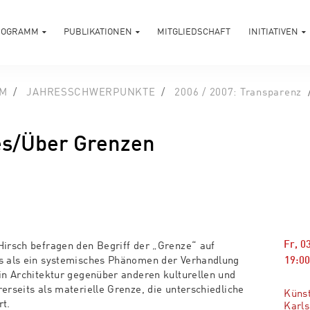
ROGRAMM
PUBLIKATIONEN
MITGLIEDSCHAFT
INITIATIVEN
M
JAHRESSCHWERPUNKTE
2006 / 2007: Transparenz
es/Über Grenzen
Fr, 0
Hirsch befragen den Begriff der „Grenze“ auf
19:0
ts als ein systemisches Phänomen der Verhandlung
lin Architektur gegenüber anderen kulturellen und
erseits als materielle Grenze, die unterschiedliche
Künst
rt.
Karls