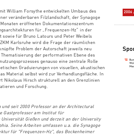
 mit William Forsythe entwickelten Umbaus des
2006
ner veränderbaren Filzlandschaft, der Synagoge
 Monaten eröffneten Dokumentationszentrum
ngsarchitekturen für „Frequenzen-Hz“ in der
t sowie für Bruno Latours und Peter Weibels
 ZKM Karlsruhe wird die Frage der räumlichen
Spo
knüpfte Problem der Autorschaft jeweils neu
die Thematisierung der performativen Ebene des
nutzungsprozesses genauso eine zentrale Rolle
tischen Graduierungen von visuellen, akustischen
as Material selbst wird zur Verhandlungsfläche. In
t Nikolaus Hirsch strukturell an den Grenzlinien
ratieren und Forschung.
n und seit 2000 Professor an der Architectural
e Gastprofessor am Institut für
Universität Gießen und derzeit an der University
lphia. Seine Arbeiten umfassen u.a. die Synagoge
ektur für "Frequenzen-Hz", das Bockenheimer