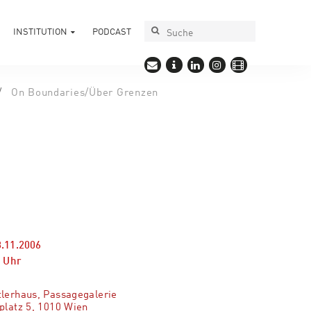
INSTITUTION
PODCAST
On Boundaries/Über Grenzen
3.11.2006
0
Uhr
lerhaus, Passagegalerie
platz 5, 1010 Wien