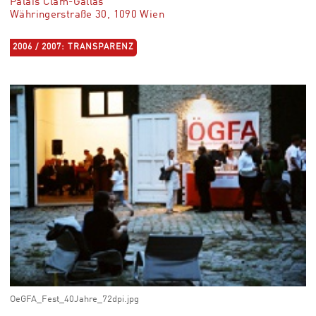
Palais Clam-Gallas
Währingerstraße 30, 1090 Wien
2006 / 2007: TRANSPARENZ
OeGFA_Fest_40Jahre_72dpi.jpg