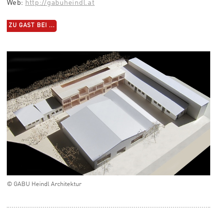
Web:
http://gabuheindl.at
ZU GAST BEI ...
© GABU Heindl Architektur