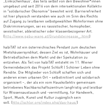
„Einküchenhaus“, das teils selbst von den Bewohner*innen
umgebaut und seit 2016 von dem intersektionalen Kollektiv
in "solidarischer Ökonomie" bewohnt wird. Barrierefreiheit
ist hier physisch verstanden wie auch im Sinn des Rechts
auf Zugang zu leistbaren selbstgewählten Wohnformen ohne
Diskriminierungen, sei es rassistischer, homophober,
sexistischer, ableistischer oder klassenbezogener Art.
(
http://www.gabu-wang.at/Grundsteingasse_.html
)
habiTAT ist ein österreichisches Pendant zum deutschen
Mietshäusersyndikat, dessen Ziel es ist, Wohnhäuser und
Betriebsflächen dem Markt und der Spekulation zu
entziehen. Als Teil von habiTAT entsteht im 11. Wiener
Gemeindebezirk das Projekt SchloR | Schöner Leben ohne
Rendite. Die Mitglieder von SchloR schaffen sich und
anderen einen urbanen Ort – selbstinitiiert und solidarisch
organisiert –, der als ein vom Hauskollektiv gemeinsam
betriebenes Nachbarschaftszentrum langfristig und leistbar
für Wissensaustausch und -vermittlung, für Handwerk,
Sport, Musik, Kunst und Kultur zugänglich sein
soll. (
http://schlor.org/index.php/das-haus/
)