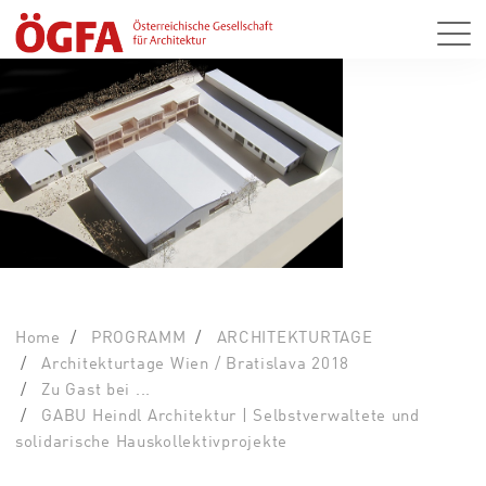
Home
PROGRAMM
ARCHITEKTURTAGE
Architekturtage Wien / Bratislava 2018
Zu Gast bei ...
GABU Heindl Architektur | Selbstverwaltete und
solidarische Hauskollektivprojekte