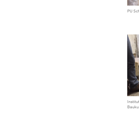
PU Sch
Institu
Bauku