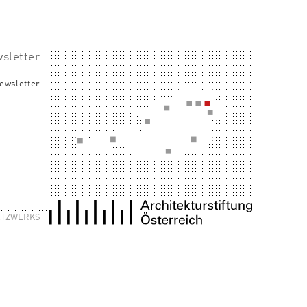
sletter
ewsletter
NETZWERKS