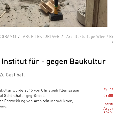
OGRAMM
ARCHITEKTURTAGE
Architekturtage Wien / B
. Institut für - gegen Baukultur
Zu Gast bei …
Fr, 0
aukultur wurde 2015 von Christoph Kleinsasser,
09:00
ul Schönthaler gegründet.
er Entwicklung von Architekturproduktion, -
Insti
ung.
Argen