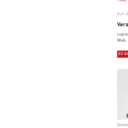
1040
Auf d
Vera
Insti
Web
ZU GA
Strukt