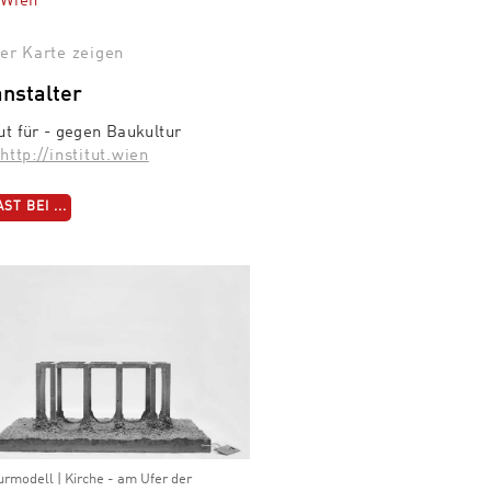
 Wien
er Karte zeigen
nstalter
tut für - gegen Baukultur
:
http://institut.wien
ST BEI ...
urmodell | Kirche - am Ufer der