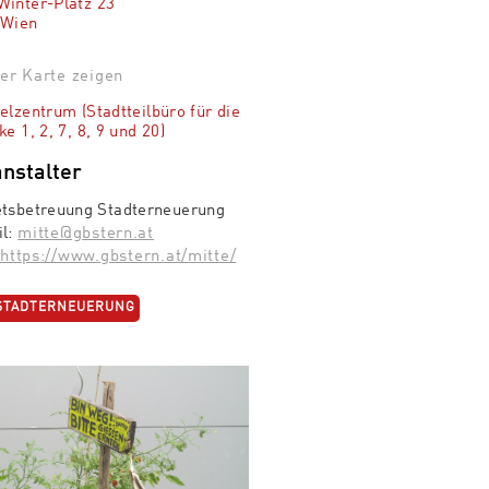
inter-Platz 23
 Wien
er Karte zeigen
elzentrum (Stadtteilbüro für die
ke 1, 2, 7, 8, 9 und 20)
nstalter
etsbetreuung Stadterneuerung
il:
mitte@gbstern.at
:
https://www.gbstern.at/mitte/
STADTERNEUERUNG