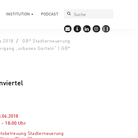
INSTITUTION
PODCAST
a 2018
GB* Stadterneuerung
ergang „urbanes Garteln“ | GB*
nviertel
8.06.2018
–
18:00
Uhr
etsbetreuung Stadterneuerung