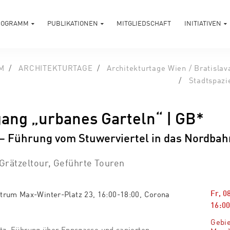
ROGRAMM
PUBLIKATIONEN
MITGLIEDSCHAFT
INITIATIVEN
M
ARCHITEKTURTAGE
Architekturtage Wien / Bratislav
Stadtspazi
gang „urbanes Garteln“ | GB*
– Führung vom Stuwerviertel in das Nordbah
 Grätzeltour, Geführte Touren
Fr, 0
trum Max-Winter-Platz 23, 16:00-18:00, Corona
16:00
Gebi