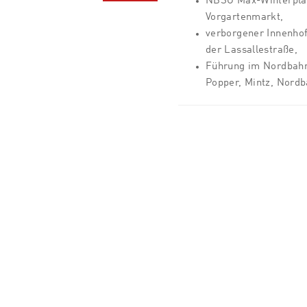
NBSG Max-Winterplat
Vorgartenmarkt,
verborgener Innenho
der Lassallestraße,
Führung im Nordbahn
Popper, Mintz, Nordb