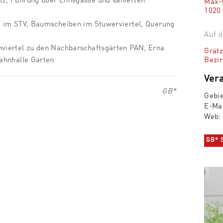
z, Führung über Ennsgasse und sanierten
Max-W
1020
f im STV, Baumscheiben im Stuwerviertel, Querung
Auf d
viertel zu den Nachbarschaftsgärten PAN, Erna
Grätz
Bezir
ahnhalle Garten
Vera
GB*
Gebi
E-Ma
Web
GB* 