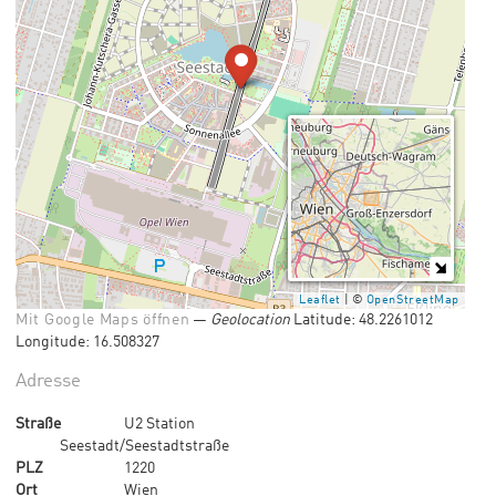
Leaflet
| ©
OpenStreetMap
Mit Google Maps öffnen
—
Geolocation
Latitude
: 48.2261012
Longitude
: 16.508327
Adresse
Straße
U2 Station
Seestadt/Seestadtstraße
PLZ
1220
Ort
Wien