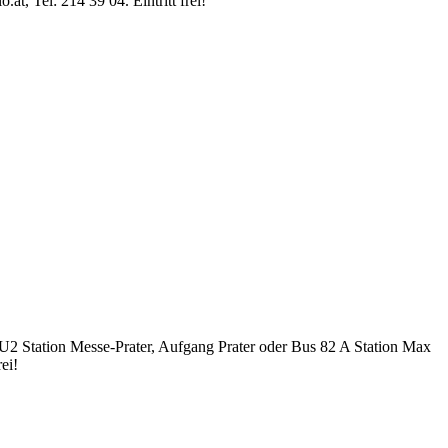
t, Tel: 214 39 04. Eintritt frei!
 U2 Station Messe-Prater, Aufgang Prater oder Bus 82 A Station Max
ei!