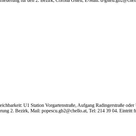
euerung für den 2. Bezirk, Corona Gsteu, E-Mail: d-gsteu.gb2@chello.a
eichbarkeit: U1 Station Vorgartenstraße, Aufgang Radingerstraße oder
ng 2. Bezirk, Mail: popescu.gb2@chello.at, Tel: 214 39 04. Eintritt fr